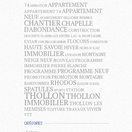
APPARTEMENT
74
ANIMATION
APPARTEMENT
APPARTEMENT 74
NEUF
AVANCEMENT
BERNEX
BELLICIME
CHANTIER
CHAPELLE
D'ABONDANCE
CONSTRUCTION
ENTRE LAC & MONTAGNE
DESCENTE FLAMBEAUX
FLOCONS
EVIAN
FIN PROGRAMME
FONDATION
HAUTE SAVOIE
HIVER
HORS D EAU
IMMOBILIER
MONTAGNE
LIVRAISON
NEIGE
NEUF
NOUVEAU PROGRAMME
IMMOBILIER
PIERRE BLANCHE
PROGRAMME NEUF
PROGRAMME
PROMOTION MONTAGNE
PROMOTION
RHODOS
RANDONNEE
SAISON
SOLEIL
SPATULES
STATION
SPORTS
THOLLON
THOLLON
IMMOBILIER
THOLLON LES
MEMISES
VIVIEN
TOITURE
TRAVAUX
VTT
CATÉGORIES