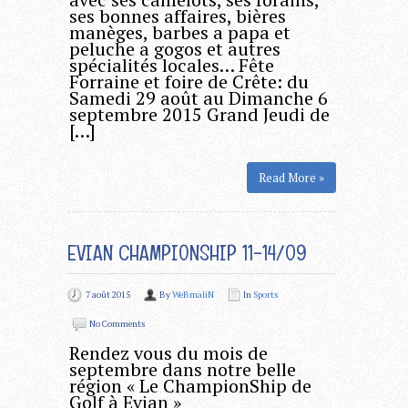
ses bonnes affaires, bières
manèges, barbes a papa et
peluche a gogos et autres
spécialités locales… Fête
Forraine et foire de Crête: du
Samedi 29 août au Dimanche 6
septembre 2015 Grand Jeudi de
[…]
Read More »
EVIAN CHAMPIONSHIP 11-14/09
7 août 2015
By
WeBmaliN
In
Sports
No Comments
Rendez vous du mois de
septembre dans notre belle
région « Le ChampionShip de
Golf à Evian »