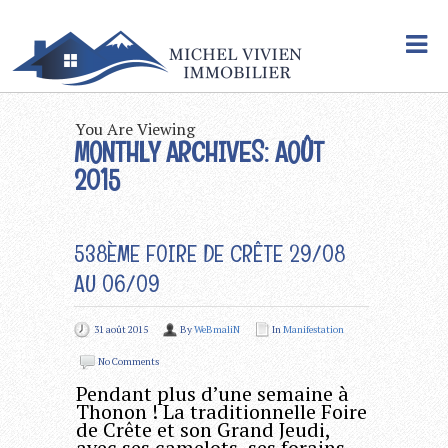
You Are Viewing
MONTHLY ARCHIVES: AOÛT
2015
538ÈME FOIRE DE CRÊTE 29/08
AU 06/09
31 août 2015
By
WeBmaliN
In
Manifestation
No Comments
Pendant plus d’une semaine à
Thonon ! La traditionnelle Foire
de Crête et son Grand Jeudi,
avec ses camelots, ses forains,