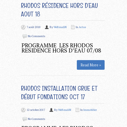
RHODOS RÉSIDENCE HORS D’EAU
AOUT 18
7 août 2018
By
WeBmaliN
In
Actus
No Comments
PROGRAMME LES RHODOS
RESIDENCE HORS D’EAU 07/08
Read More »
RHODOS INSTALLATION GRUE ET
DÉBUT FONDATIONS OCT 17
12 octobre 2017
By
WeBmaliN
In
Immobilier
No Comments