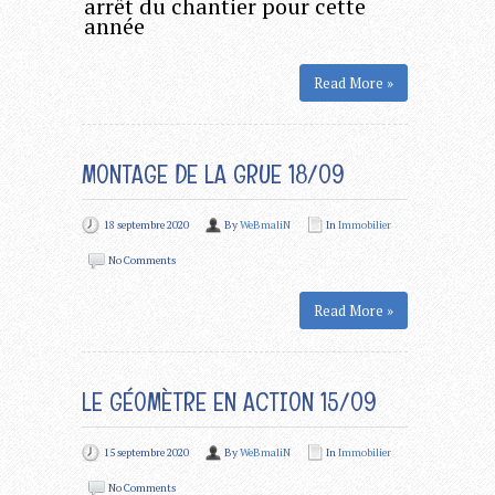
arrêt du chantier pour cette
année
Read More »
MONTAGE DE LA GRUE 18/09
18 septembre 2020
By
WeBmaliN
In
Immobilier
No Comments
Read More »
LE GÉOMÈTRE EN ACTION 15/09
15 septembre 2020
By
WeBmaliN
In
Immobilier
No Comments