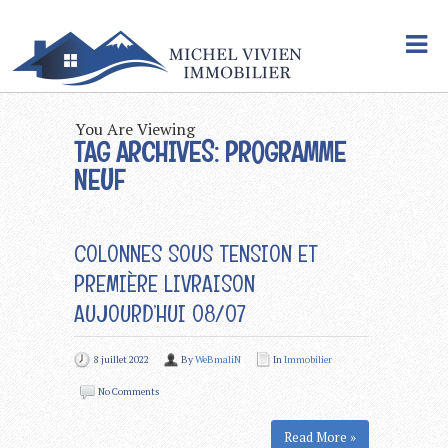
You Are Viewing
TAG ARCHIVES: PROGRAMME
NEUF
COLONNES SOUS TENSION ET
PREMIÈRE LIVRAISON
AUJOURD’HUI 08/07
8 juillet 2022
By
WeBmaliN
In
Immobilier
No Comments
Read More »