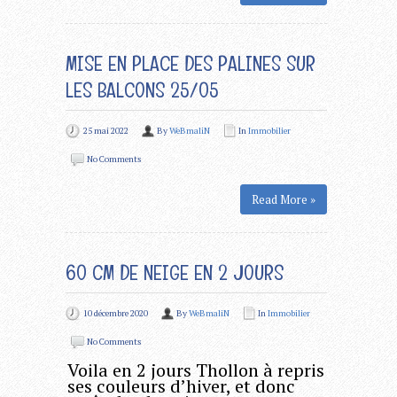
MISE EN PLACE DES PALINES SUR
LES BALCONS 25/05
25 mai 2022
By
WeBmaliN
In
Immobilier
No Comments
Read More »
60 CM DE NEIGE EN 2 JOURS
10 décembre 2020
By
WeBmaliN
In
Immobilier
No Comments
Voila en 2 jours Thollon à repris
ses couleurs d’hiver, et donc