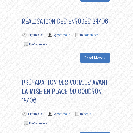
RÉALISATION DES ENROBÉS 24/06
24 juin 2022
By
WeBmaliN
In
Immobilier
No Comments
Read More »
PRÉPARATION DES VOIRIES AVANT
LA MISE EN PLACE DU GOUDRON
14/06
14 juin 2022
By
WeBmaliN
In
Actus
No Comments