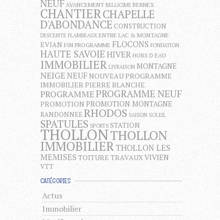
NEUF
AVANCEMENT
BERNEX
BELLICIME
CHANTIER
CHAPELLE
D'ABONDANCE
CONSTRUCTION
ENTRE LAC & MONTAGNE
DESCENTE FLAMBEAUX
FLOCONS
EVIAN
FIN PROGRAMME
FONDATION
HAUTE SAVOIE
HIVER
HORS D EAU
IMMOBILIER
MONTAGNE
LIVRAISON
NEIGE
NEUF
NOUVEAU PROGRAMME
IMMOBILIER
PIERRE BLANCHE
PROGRAMME NEUF
PROGRAMME
PROMOTION MONTAGNE
PROMOTION
RHODOS
RANDONNEE
SAISON
SOLEIL
SPATULES
STATION
SPORTS
THOLLON
THOLLON
IMMOBILIER
THOLLON LES
MEMISES
VIVIEN
TOITURE
TRAVAUX
VTT
CATÉGORIES
Actus
Immobilier