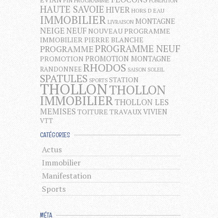
FIN PROGRAMME
FONDATION
HAUTE SAVOIE
HIVER
HORS D EAU
IMMOBILIER
MONTAGNE
LIVRAISON
NEIGE
NEUF
NOUVEAU PROGRAMME
IMMOBILIER
PIERRE BLANCHE
PROGRAMME NEUF
PROGRAMME
PROMOTION MONTAGNE
PROMOTION
RHODOS
RANDONNEE
SAISON
SOLEIL
SPATULES
STATION
SPORTS
THOLLON
THOLLON
IMMOBILIER
THOLLON LES
MEMISES
VIVIEN
TOITURE
TRAVAUX
VTT
CATÉGORIES
Actus
Immobilier
Manifestation
Sports
MÉTA