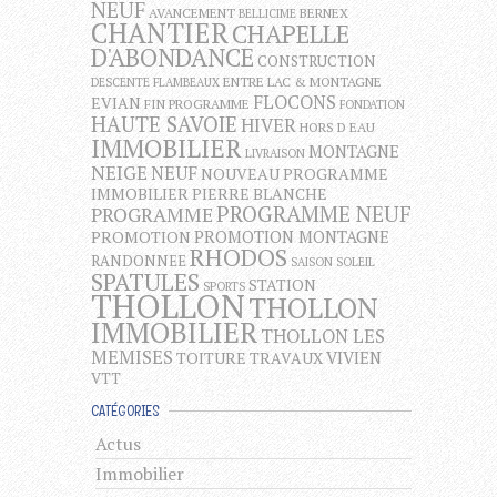
NEUF
AVANCEMENT
BERNEX
BELLICIME
CHANTIER
CHAPELLE
D'ABONDANCE
CONSTRUCTION
ENTRE LAC & MONTAGNE
DESCENTE FLAMBEAUX
FLOCONS
EVIAN
FIN PROGRAMME
FONDATION
HAUTE SAVOIE
HIVER
HORS D EAU
IMMOBILIER
MONTAGNE
LIVRAISON
NEIGE
NEUF
NOUVEAU PROGRAMME
IMMOBILIER
PIERRE BLANCHE
PROGRAMME NEUF
PROGRAMME
PROMOTION MONTAGNE
PROMOTION
RHODOS
RANDONNEE
SAISON
SOLEIL
SPATULES
STATION
SPORTS
THOLLON
THOLLON
IMMOBILIER
THOLLON LES
MEMISES
VIVIEN
TOITURE
TRAVAUX
VTT
CATÉGORIES
Actus
Immobilier