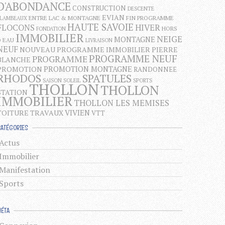
D'ABONDANCE
CONSTRUCTION
DESCENTE
EVIAN
ENTRE LAC & MONTAGNE
FIN PROGRAMME
FLAMBEAUX
HAUTE SAVOIE
FLOCONS
HIVER
HORS
FONDATION
IMMOBILIER
NEIGE
MONTAGNE
D EAU
LIVRAISON
NEUF
NOUVEAU PROGRAMME IMMOBILIER
PIERRE
PROGRAMME NEUF
PROGRAMME
BLANCHE
PROMOTION MONTAGNE
PROMOTION
RANDONNEE
RHODOS
SPATULES
SAISON
SOLEIL
SPORTS
THOLLON
THOLLON
STATION
IMMOBILIER
THOLLON LES MEMISES
VIVIEN
TOITURE
TRAVAUX
VTT
CATÉGORIES
Actus
Immobilier
Manifestation
Sports
MÉTA