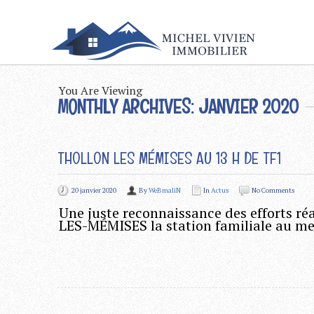
You Are Viewing
MONTHLY ARCHIVES: JANVIER 2020
THOLLON LES MÉMISES AU 13 H DE TF1
20 janvier 2020
By
WeBmaliN
In
Actus
No Comments
Une juste reconnaissance des efforts ré
LES-MÉMISES la station familiale au mei