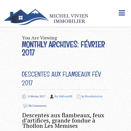
You Are Viewing
MONTHLY ARCHIVES: FÉVRIER
2017
DESCENTES AUX FLAMBEAUX FÉV
2017
15 février 2017
By
WeBmaliN
In
Manifestation
No Comments
Descentes aux flambeaux, feux
d’artifices, grande fondue à
Thollon Les Memises