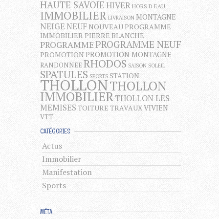
HAUTE SAVOIE
HIVER
HORS D EAU
IMMOBILIER
MONTAGNE
LIVRAISON
NEIGE
NEUF
NOUVEAU PROGRAMME
IMMOBILIER
PIERRE BLANCHE
PROGRAMME NEUF
PROGRAMME
PROMOTION MONTAGNE
PROMOTION
RHODOS
RANDONNEE
SAISON
SOLEIL
SPATULES
STATION
SPORTS
THOLLON
THOLLON
IMMOBILIER
THOLLON LES
MEMISES
VIVIEN
TOITURE
TRAVAUX
VTT
CATÉGORIES
Actus
Immobilier
Manifestation
Sports
MÉTA