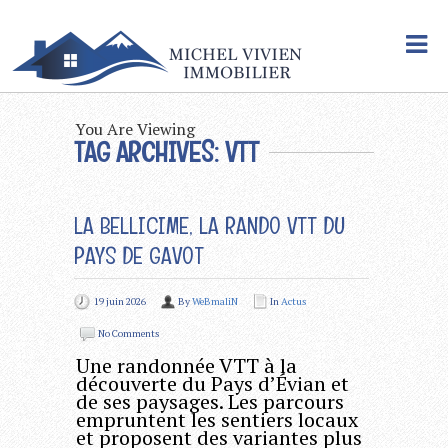
You Are Viewing
TAG ARCHIVES: VTT
LA BELLICIME, LA RANDO VTT DU
PAYS DE GAVOT
19 juin 2026
By
WeBmaliN
In
Actus
No Comments
Une randonnée VTT à la
découverte du Pays d’Évian et
de ses paysages. Les parcours
empruntent les sentiers locaux
et proposent des variantes plus