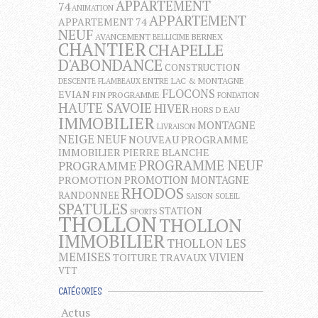
APPARTEMENT
74
ANIMATION
APPARTEMENT
APPARTEMENT 74
NEUF
AVANCEMENT
BERNEX
BELLICIME
CHANTIER
CHAPELLE
D'ABONDANCE
CONSTRUCTION
ENTRE LAC & MONTAGNE
DESCENTE FLAMBEAUX
FLOCONS
EVIAN
FIN PROGRAMME
FONDATION
HAUTE SAVOIE
HIVER
HORS D EAU
IMMOBILIER
MONTAGNE
LIVRAISON
NEIGE
NEUF
NOUVEAU PROGRAMME
IMMOBILIER
PIERRE BLANCHE
PROGRAMME NEUF
PROGRAMME
PROMOTION MONTAGNE
PROMOTION
RHODOS
RANDONNEE
SAISON
SOLEIL
SPATULES
STATION
SPORTS
THOLLON
THOLLON
IMMOBILIER
THOLLON LES
MEMISES
VIVIEN
TOITURE
TRAVAUX
VTT
CATÉGORIES
Actus