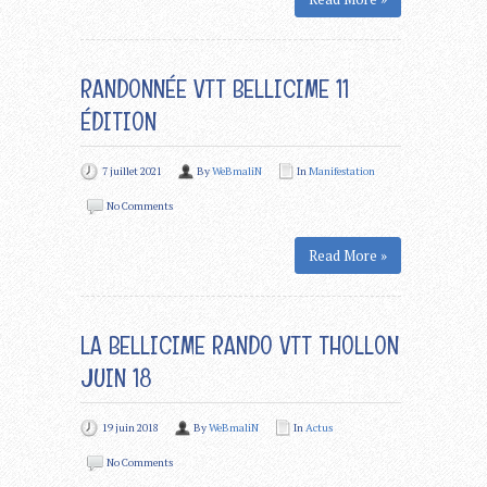
RANDONNÉE VTT BELLICIME 11
ÉDITION
7 juillet 2021
By
WeBmaliN
In
Manifestation
No Comments
Read More »
LA BELLICIME RANDO VTT THOLLON
JUIN 18
19 juin 2018
By
WeBmaliN
In
Actus
No Comments