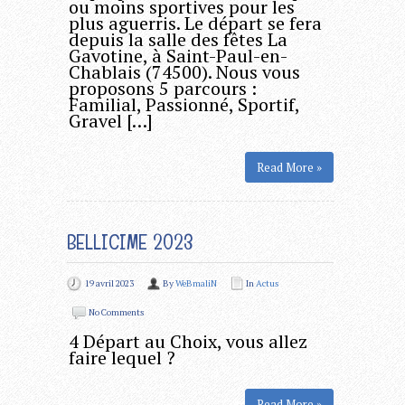
ou moins sportives pour les
plus aguerris. Le départ se fera
depuis la salle des fêtes La
Gavotine, à Saint-Paul-en-
Chablais (74500). Nous vous
proposons 5 parcours :
Familial, Passionné, Sportif,
Gravel […]
Read More »
BELLICIME 2023
19 avril 2023
By
WeBmaliN
In
Actus
No Comments
4 Départ au Choix, vous allez
faire lequel ?
Read More »