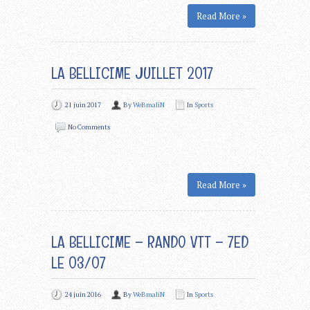
Read More »
LA BELLICIME JUILLET 2017
21 juin 2017
By
WeBmaliN
In
Sports
No Comments
Read More »
LA BELLICIME – RANDO VTT – 7ED
LE 03/07
24 juin 2016
By
WeBmaliN
In
Sports