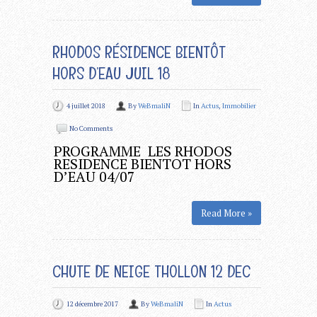
RHODOS RÉSIDENCE BIENTÔT
HORS D’EAU JUIL 18
4 juillet 2018
By
WeBmaliN
In
Actus
,
Immobilier
No Comments
PROGRAMME LES RHODOS
RESIDENCE BIENTOT HORS
D’EAU 04/07
Read More »
CHUTE DE NEIGE THOLLON 12 DEC
12 décembre 2017
By
WeBmaliN
In
Actus