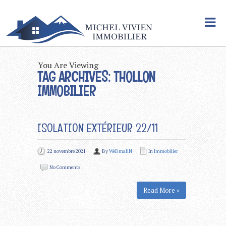
You Are Viewing
TAG ARCHIVES: THOLLON
IMMOBILIER
ISOLATION EXTÉRIEUR 22/11
22 novembre 2021
By
WeBmaliN
In
Immobilier
No Comments
Read More »