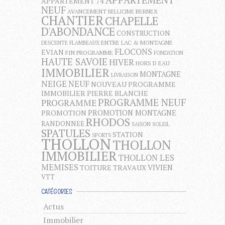
APPARTEMENT 74
NEUF
AVANCEMENT
BERNEX
BELLICIME
CHANTIER
CHAPELLE
D'ABONDANCE
CONSTRUCTION
ENTRE LAC & MONTAGNE
DESCENTE FLAMBEAUX
FLOCONS
EVIAN
FIN PROGRAMME
FONDATION
HAUTE SAVOIE
HIVER
HORS D EAU
IMMOBILIER
MONTAGNE
LIVRAISON
NEIGE
NEUF
NOUVEAU PROGRAMME
IMMOBILIER
PIERRE BLANCHE
PROGRAMME NEUF
PROGRAMME
PROMOTION MONTAGNE
PROMOTION
RHODOS
RANDONNEE
SAISON
SOLEIL
SPATULES
STATION
SPORTS
THOLLON
THOLLON
IMMOBILIER
THOLLON LES
MEMISES
VIVIEN
TOITURE
TRAVAUX
VTT
CATÉGORIES
Actus
Immobilier