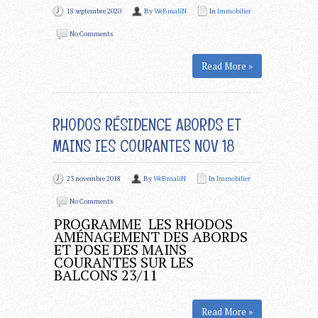
18 septembre 2020
By
WeBmaliN
In
Immobilier
No Comments
Read More »
RHODOS RÉSIDENCE ABORDS ET
MAINS IES COURANTES NOV 18
23 novembre 2018
By
WeBmaliN
In
Immobilier
No Comments
PROGRAMME LES RHODOS
AMÉNAGEMENT DES ABORDS
ET POSE DES MAINS
COURANTES SUR LES
BALCONS 23/11
Read More »