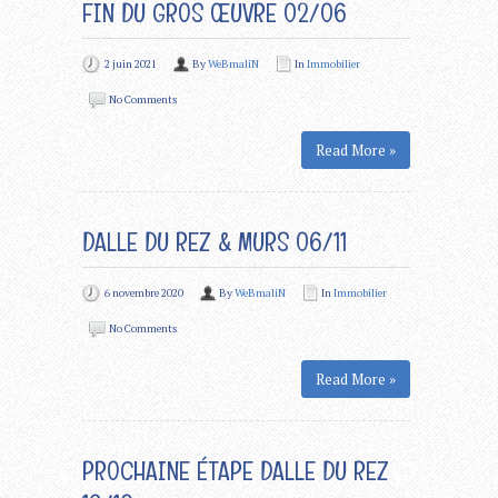
FIN DU GROS ŒUVRE 02/06
2 juin 2021
By
WeBmaliN
In
Immobilier
No Comments
Read More »
DALLE DU REZ & MURS 06/11
6 novembre 2020
By
WeBmaliN
In
Immobilier
No Comments
Read More »
PROCHAINE ÉTAPE DALLE DU REZ