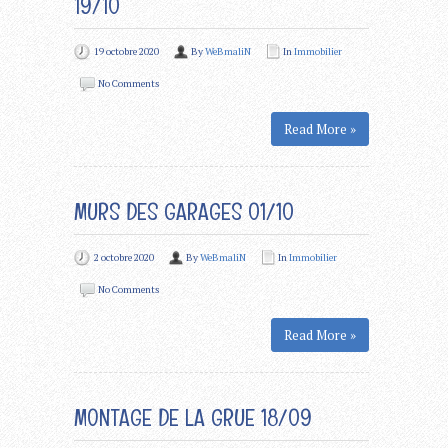
19/10
19 octobre 2020
By
WeBmaliN
In
Immobilier
No Comments
Read More »
MURS DES GARAGES 01/10
2 octobre 2020
By
WeBmaliN
In
Immobilier
No Comments
Read More »
MONTAGE DE LA GRUE 18/09