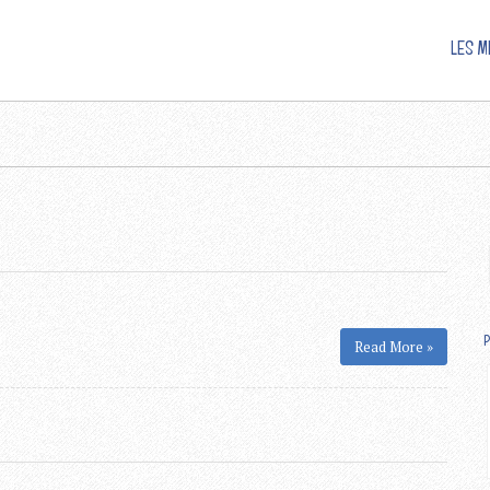
LES M
P
Read More »