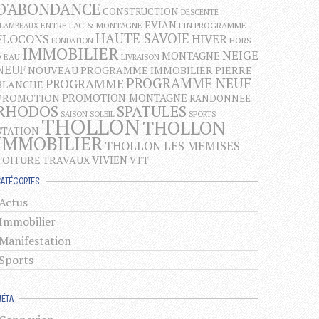
D'ABONDANCE
CONSTRUCTION
DESCENTE
EVIAN
ENTRE LAC & MONTAGNE
FIN PROGRAMME
FLAMBEAUX
HAUTE SAVOIE
FLOCONS
HIVER
HORS
FONDATION
IMMOBILIER
NEIGE
MONTAGNE
D EAU
LIVRAISON
NEUF
NOUVEAU PROGRAMME IMMOBILIER
PIERRE
PROGRAMME NEUF
PROGRAMME
BLANCHE
PROMOTION MONTAGNE
PROMOTION
RANDONNEE
RHODOS
SPATULES
SAISON
SOLEIL
SPORTS
THOLLON
THOLLON
STATION
IMMOBILIER
THOLLON LES MEMISES
VIVIEN
TOITURE
TRAVAUX
VTT
CATÉGORIES
Actus
Immobilier
Manifestation
Sports
MÉTA