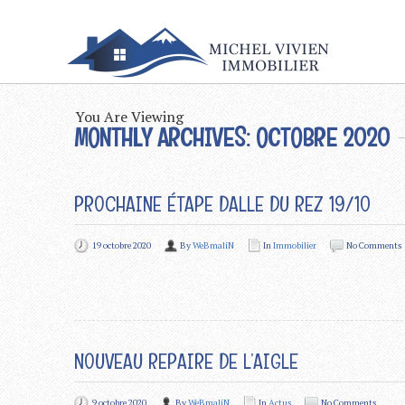
You Are Viewing
MONTHLY ARCHIVES: OCTOBRE 2020
PROCHAINE ÉTAPE DALLE DU REZ 19/10
19 octobre 2020
By
WeBmaliN
In
Immobilier
No Comments
NOUVEAU REPAIRE DE L’AIGLE
9 octobre 2020
By
WeBmaliN
In
Actus
No Comments