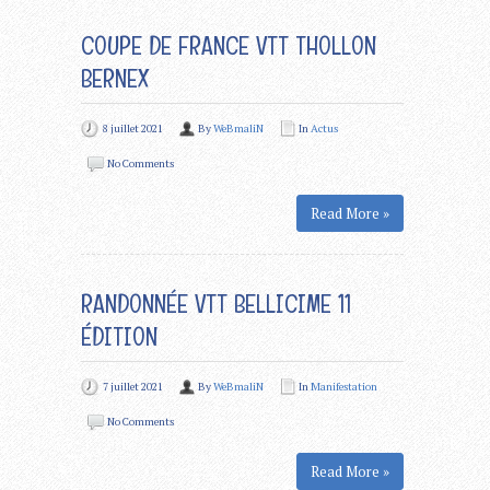
COUPE DE FRANCE VTT THOLLON
BERNEX
8 juillet 2021
By
WeBmaliN
In
Actus
No Comments
Read More »
RANDONNÉE VTT BELLICIME 11
ÉDITION
7 juillet 2021
By
WeBmaliN
In
Manifestation
No Comments
Read More »