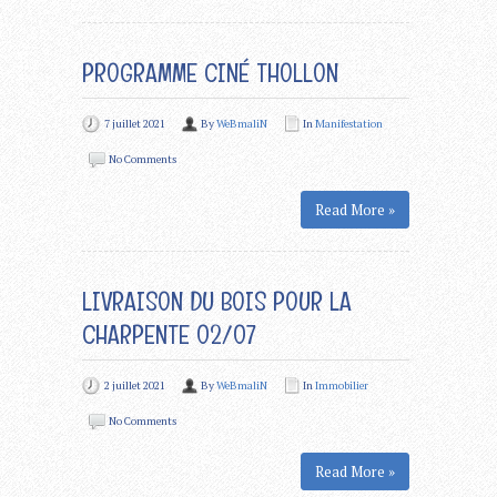
PROGRAMME CINÉ THOLLON
7 juillet 2021
By
WeBmaliN
In
Manifestation
No Comments
Read More »
LIVRAISON DU BOIS POUR LA
CHARPENTE 02/07
2 juillet 2021
By
WeBmaliN
In
Immobilier
No Comments
Read More »