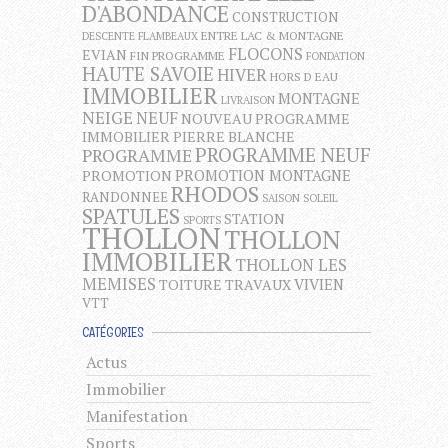
D'ABONDANCE
CONSTRUCTION
ENTRE LAC & MONTAGNE
DESCENTE FLAMBEAUX
FLOCONS
EVIAN
FIN PROGRAMME
FONDATION
HAUTE SAVOIE
HIVER
HORS D EAU
IMMOBILIER
MONTAGNE
LIVRAISON
NEIGE
NEUF
NOUVEAU PROGRAMME
IMMOBILIER
PIERRE BLANCHE
PROGRAMME NEUF
PROGRAMME
PROMOTION MONTAGNE
PROMOTION
RHODOS
RANDONNEE
SAISON
SOLEIL
SPATULES
STATION
SPORTS
THOLLON
THOLLON
IMMOBILIER
THOLLON LES
MEMISES
VIVIEN
TOITURE
TRAVAUX
VTT
CATÉGORIES
Actus
Immobilier
Manifestation
Sports