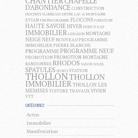
CHANTIER
CHAPELLE
D'ABONDANCE
CONSTRUCTION
ENTRE LAC & MONTAGNE
DESCENTE FLAMBEAUX
FLOCONS
EVIAN
FIN PROGRAMME
FONDATION
HAUTE SAVOIE
HIVER
HORS D EAU
IMMOBILIER
MONTAGNE
LIVRAISON
NEIGE
NEUF
NOUVEAU PROGRAMME
IMMOBILIER
PIERRE BLANCHE
PROGRAMME NEUF
PROGRAMME
PROMOTION MONTAGNE
PROMOTION
RHODOS
RANDONNEE
SAISON
SOLEIL
SPATULES
STATION
SPORTS
THOLLON
THOLLON
IMMOBILIER
THOLLON LES
MEMISES
VIVIEN
TOITURE
TRAVAUX
VTT
CATÉGORIES
Actus
Immobilier
Manifestation