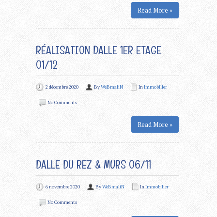
Read More »
RÉALISATION DALLE 1ER ETAGE
01/12
2 décembre 2020
By
WeBmaliN
In
Immobilier
No Comments
Read More »
DALLE DU REZ & MURS 06/11
6 novembre 2020
By
WeBmaliN
In
Immobilier
No Comments