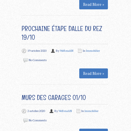
Read More »
PROCHAINE ÉTAPE DALLE DU REZ
19/10
19 octobre 2020
By
WeBmaliN
In
Immobilier
No Comments
Read More »
MURS DES GARAGES 01/10
2 octobre 2020
By
WeBmaliN
In
Immobilier
No Comments