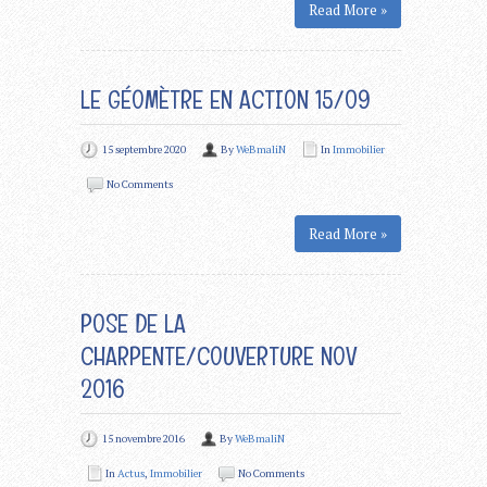
Read More »
LE GÉOMÈTRE EN ACTION 15/09
15 septembre 2020
By
WeBmaliN
In
Immobilier
No Comments
Read More »
POSE DE LA
CHARPENTE/COUVERTURE NOV
2016
15 novembre 2016
By
WeBmaliN
In
Actus
,
Immobilier
No Comments