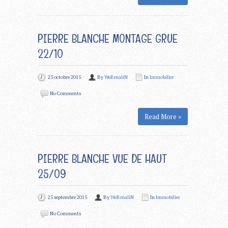
PIERRE BLANCHE MONTAGE GRUE
22/10
23 octobre 2015
By
WeBmaliN
In
Immobilier
No Comments
Read More »
PIERRE BLANCHE VUE DE HAUT
25/09
25 septembre 2015
By
WeBmaliN
In
Immobilier
No Comments