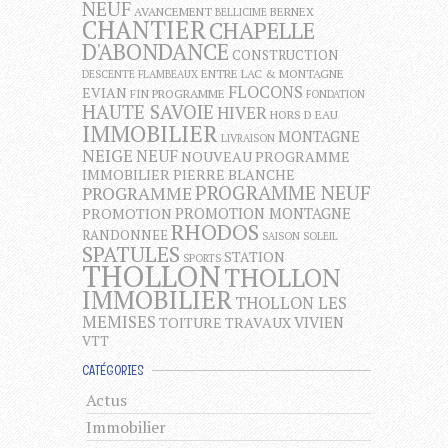
NEUF
AVANCEMENT
BERNEX
BELLICIME
CHANTIER
CHAPELLE
D'ABONDANCE
CONSTRUCTION
ENTRE LAC & MONTAGNE
DESCENTE FLAMBEAUX
FLOCONS
EVIAN
FIN PROGRAMME
FONDATION
HAUTE SAVOIE
HIVER
HORS D EAU
IMMOBILIER
MONTAGNE
LIVRAISON
NEIGE
NEUF
NOUVEAU PROGRAMME
IMMOBILIER
PIERRE BLANCHE
PROGRAMME NEUF
PROGRAMME
PROMOTION MONTAGNE
PROMOTION
RHODOS
RANDONNEE
SAISON
SOLEIL
SPATULES
STATION
SPORTS
THOLLON
THOLLON
IMMOBILIER
THOLLON LES
MEMISES
VIVIEN
TOITURE
TRAVAUX
VTT
CATÉGORIES
Actus
Immobilier