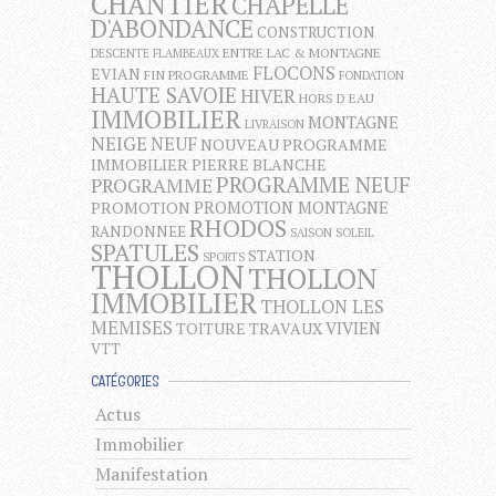
CHANTIER
CHAPELLE
D'ABONDANCE
CONSTRUCTION
ENTRE LAC & MONTAGNE
DESCENTE FLAMBEAUX
FLOCONS
EVIAN
FIN PROGRAMME
FONDATION
HAUTE SAVOIE
HIVER
HORS D EAU
IMMOBILIER
MONTAGNE
LIVRAISON
NEIGE
NEUF
NOUVEAU PROGRAMME
IMMOBILIER
PIERRE BLANCHE
PROGRAMME NEUF
PROGRAMME
PROMOTION MONTAGNE
PROMOTION
RHODOS
RANDONNEE
SAISON
SOLEIL
SPATULES
STATION
SPORTS
THOLLON
THOLLON
IMMOBILIER
THOLLON LES
MEMISES
VIVIEN
TOITURE
TRAVAUX
VTT
CATÉGORIES
Actus
Immobilier
Manifestation