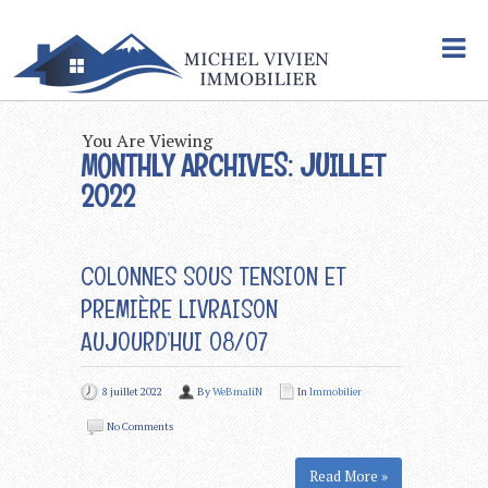
You Are Viewing
MONTHLY ARCHIVES: JUILLET
2022
COLONNES SOUS TENSION ET
PREMIÈRE LIVRAISON
AUJOURD’HUI 08/07
8 juillet 2022
By
WeBmaliN
In
Immobilier
No Comments
Read More »