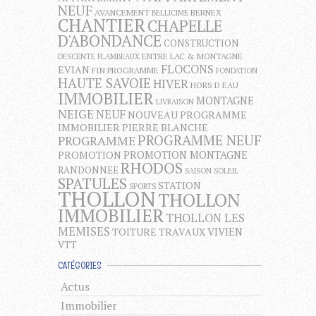
NEUF
AVANCEMENT
BERNEX
BELLICIME
CHANTIER
CHAPELLE
D'ABONDANCE
CONSTRUCTION
ENTRE LAC & MONTAGNE
DESCENTE FLAMBEAUX
FLOCONS
EVIAN
FIN PROGRAMME
FONDATION
HAUTE SAVOIE
HIVER
HORS D EAU
IMMOBILIER
MONTAGNE
LIVRAISON
NEIGE
NEUF
NOUVEAU PROGRAMME
IMMOBILIER
PIERRE BLANCHE
PROGRAMME NEUF
PROGRAMME
PROMOTION MONTAGNE
PROMOTION
RHODOS
RANDONNEE
SAISON
SOLEIL
SPATULES
STATION
SPORTS
THOLLON
THOLLON
IMMOBILIER
THOLLON LES
MEMISES
VIVIEN
TOITURE
TRAVAUX
VTT
CATÉGORIES
Actus
Immobilier