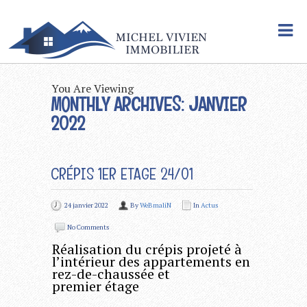
You Are Viewing
MONTHLY ARCHIVES: JANVIER
2022
CRÉPIS 1ER ETAGE 24/01
24 janvier 2022
By
WeBmaliN
In
Actus
No Comments
Réalisation du crépis projeté à
l’intérieur des appartements en
rez-de-chaussée et
premier étage