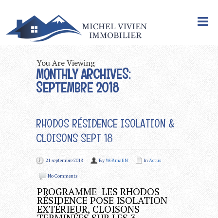
You Are Viewing
MONTHLY ARCHIVES:
SEPTEMBRE 2018
RHODOS RÉSIDENCE ISOLATION &
CLOISONS SEPT 18
21 septembre 2018
By
WeBmaliN
In
Actus
No Comments
PROGRAMME LES RHODOS
RÉSIDENCE POSE ISOLATION
EXTÉRIEUR, CLOISONS
TERMINÉES SUR LES 3