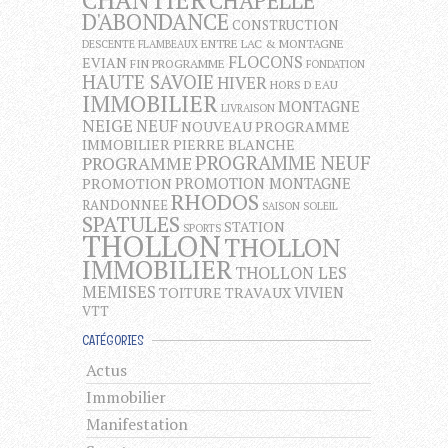
CHAPELLE
D'ABONDANCE
CONSTRUCTION
ENTRE LAC & MONTAGNE
DESCENTE FLAMBEAUX
FLOCONS
EVIAN
FIN PROGRAMME
FONDATION
HAUTE SAVOIE
HIVER
HORS D EAU
IMMOBILIER
MONTAGNE
LIVRAISON
NEIGE
NEUF
NOUVEAU PROGRAMME
IMMOBILIER
PIERRE BLANCHE
PROGRAMME NEUF
PROGRAMME
PROMOTION MONTAGNE
PROMOTION
RHODOS
RANDONNEE
SAISON
SOLEIL
SPATULES
STATION
SPORTS
THOLLON
THOLLON
IMMOBILIER
THOLLON LES
MEMISES
VIVIEN
TOITURE
TRAVAUX
VTT
CATÉGORIES
Actus
Immobilier
Manifestation