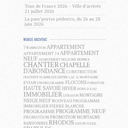
Tour de France 2026 – Ville d’arrivée
21 juillet 2026
La pass’portes pédestre, du 26 au 28
juin 2026
NUAGE HASHTAG
APPARTEMENT
74
ANIMATION
APPARTEMENT
APPARTEMENT 74
NEUF
AVANCEMENT
BERNEX
BELLICIME
CHANTIER
CHAPELLE
D'ABONDANCE
CONSTRUCTION
ENTRE LAC & MONTAGNE
DESCENTE FLAMBEAUX
FLOCONS
EVIAN
FIN PROGRAMME
FONDATION
HAUTE SAVOIE
HIVER
HORS D EAU
IMMOBILIER
MONTAGNE
LIVRAISON
NEIGE
NEUF
NOUVEAU PROGRAMME
IMMOBILIER
PIERRE BLANCHE
PROGRAMME NEUF
PROGRAMME
PROMOTION MONTAGNE
PROMOTION
RHODOS
RANDONNEE
SAISON
SOLEIL