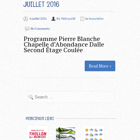
JUILLET 2016
4 juillet 2016
By
WeBmaliN
In
Immobilier
No Comments
Programme Pierre Blanche
Chapelle d’Abondance Dalle
Second Étage Coulée
Read More »
PRINCIPAUX LIENS