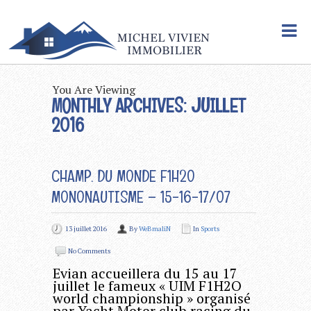
You Are Viewing
MONTHLY ARCHIVES: JUILLET
2016
CHAMP. DU MONDE F1H2O
MONONAUTISME – 15-16-17/07
13 juillet 2016
By
WeBmaliN
In
Sports
No Comments
Evian accueillera du 15 au 17
juillet le fameux « UIM F1H2O
world championship » organisé
par Yacht Motor club racing du