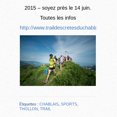
2015 – soyez près le 14 juin.
Toutes les infos
http://www.traildescretesduchablais.com/
Étiquettes :
CHABLAIS
,
SPORTS
,
THOLLON
,
TRAIL