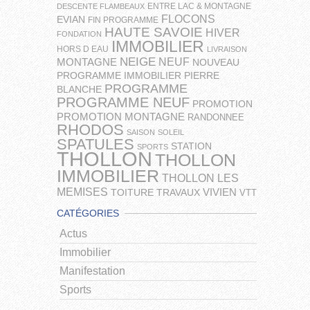
ENTRE LAC & MONTAGNE
DESCENTE FLAMBEAUX
FLOCONS
EVIAN
FIN PROGRAMME
HAUTE SAVOIE
HIVER
FONDATION
IMMOBILIER
HORS D EAU
LIVRAISON
NEIGE
NEUF
MONTAGNE
NOUVEAU
PROGRAMME IMMOBILIER
PIERRE
PROGRAMME
BLANCHE
PROGRAMME NEUF
PROMOTION
PROMOTION MONTAGNE
RANDONNEE
RHODOS
SAISON
SOLEIL
SPATULES
STATION
SPORTS
THOLLON
THOLLON
IMMOBILIER
THOLLON LES
MEMISES
VIVIEN
TOITURE
TRAVAUX
VTT
CATÉGORIES
Actus
Immobilier
Manifestation
Sports