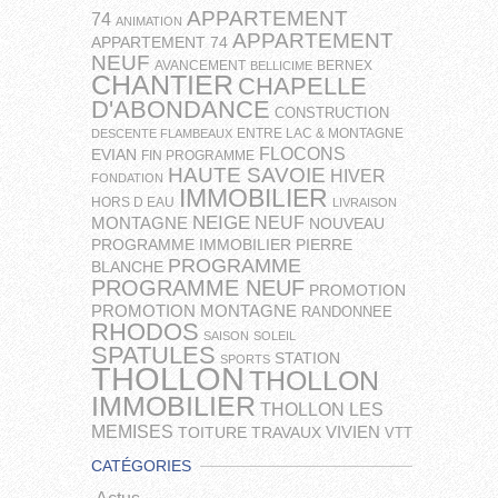
APPARTEMENT
74
ANIMATION
APPARTEMENT
APPARTEMENT 74
NEUF
AVANCEMENT
BERNEX
BELLICIME
CHANTIER
CHAPELLE
D'ABONDANCE
CONSTRUCTION
ENTRE LAC & MONTAGNE
DESCENTE FLAMBEAUX
FLOCONS
EVIAN
FIN PROGRAMME
HAUTE SAVOIE
HIVER
FONDATION
IMMOBILIER
HORS D EAU
LIVRAISON
NEIGE
NEUF
MONTAGNE
NOUVEAU
PROGRAMME IMMOBILIER
PIERRE
PROGRAMME
BLANCHE
PROGRAMME NEUF
PROMOTION
PROMOTION MONTAGNE
RANDONNEE
RHODOS
SAISON
SOLEIL
SPATULES
STATION
SPORTS
THOLLON
THOLLON
IMMOBILIER
THOLLON LES
MEMISES
VIVIEN
TOITURE
TRAVAUX
VTT
CATÉGORIES