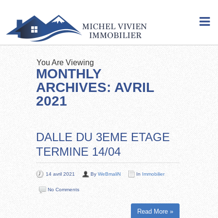
You Are Viewing
MONTHLY
ARCHIVES: AVRIL
2021
DALLE DU 3EME ETAGE
TERMINE 14/04
14 avril 2021
By
WeBmaliN
In
Immobilier
No Comments
Read More »