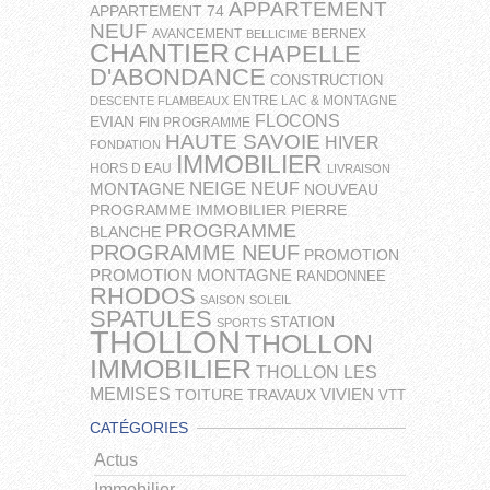
APPARTEMENT
APPARTEMENT 74
NEUF
AVANCEMENT
BERNEX
BELLICIME
CHANTIER
CHAPELLE
D'ABONDANCE
CONSTRUCTION
ENTRE LAC & MONTAGNE
DESCENTE FLAMBEAUX
FLOCONS
EVIAN
FIN PROGRAMME
HAUTE SAVOIE
HIVER
FONDATION
IMMOBILIER
HORS D EAU
LIVRAISON
NEIGE
NEUF
MONTAGNE
NOUVEAU
PROGRAMME IMMOBILIER
PIERRE
PROGRAMME
BLANCHE
PROGRAMME NEUF
PROMOTION
PROMOTION MONTAGNE
RANDONNEE
RHODOS
SAISON
SOLEIL
SPATULES
STATION
SPORTS
THOLLON
THOLLON
IMMOBILIER
THOLLON LES
MEMISES
VIVIEN
TOITURE
TRAVAUX
VTT
CATÉGORIES
Actus
Immobilier