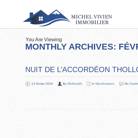
You Are Viewing
MONTHLY ARCHIVES: FÉVR
NUIT DE L’ACCORDÉON THOLL
13 février 2020
By
WeBmaliN
In
Manifestation
No Comm