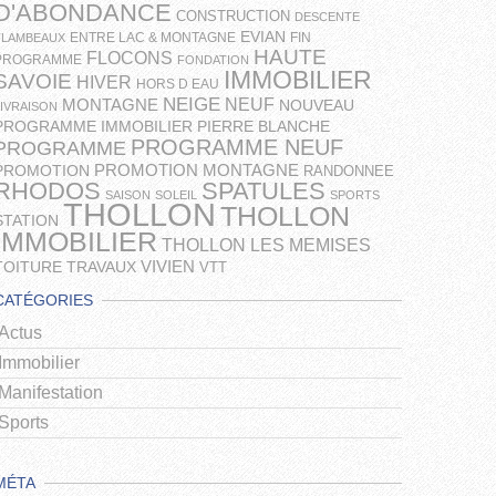
D'ABONDANCE
CONSTRUCTION
DESCENTE
EVIAN
ENTRE LAC & MONTAGNE
FIN
FLAMBEAUX
HAUTE
FLOCONS
PROGRAMME
FONDATION
IMMOBILIER
SAVOIE
HIVER
HORS D EAU
NEIGE
NEUF
MONTAGNE
NOUVEAU
LIVRAISON
PROGRAMME IMMOBILIER
PIERRE BLANCHE
PROGRAMME NEUF
PROGRAMME
PROMOTION MONTAGNE
PROMOTION
RANDONNEE
RHODOS
SPATULES
SAISON
SOLEIL
SPORTS
THOLLON
THOLLON
STATION
IMMOBILIER
THOLLON LES MEMISES
VIVIEN
TOITURE
TRAVAUX
VTT
CATÉGORIES
Actus
Immobilier
Manifestation
Sports
MÉTA