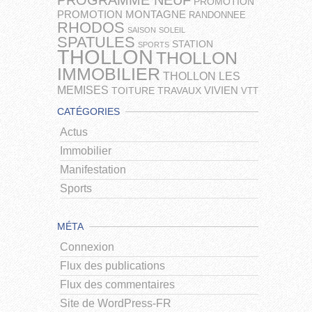
PROGRAMME NEUF
PROMOTION
PROMOTION MONTAGNE
RANDONNEE
RHODOS
SAISON
SOLEIL
SPATULES
STATION
SPORTS
THOLLON
THOLLON
IMMOBILIER
THOLLON LES
MEMISES
VIVIEN
TOITURE
TRAVAUX
VTT
CATÉGORIES
Actus
Immobilier
Manifestation
Sports
MÉTA
Connexion
Flux des publications
Flux des commentaires
Site de WordPress-FR