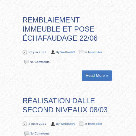
REMBLAIEMENT
IMMEUBLE ET POSE
ÉCHAFAUDAGE 22/06
22 juin 2021
By
WeBmaliN
In
Immobilier
No Comments
Read More »
RÉALISATION DALLE
SECOND NIVEAUX 08/03
8 mars 2021
By
WeBmaliN
In
Immobilier
No Comments