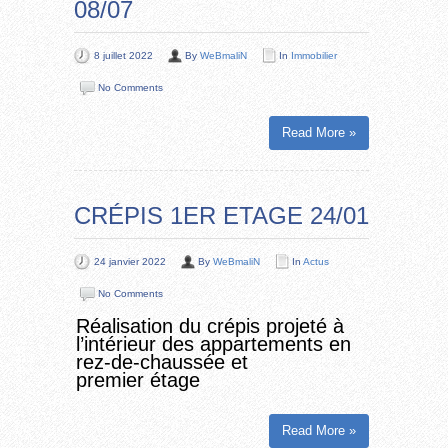
08/07
8 juillet 2022
By
WeBmaliN
In
Immobilier
No Comments
Read More »
CRÉPIS 1ER ETAGE 24/01
24 janvier 2022
By
WeBmaliN
In
Actus
No Comments
Réalisation du crépis projeté à
l’intérieur des appartements en
rez-de-chaussée et
premier étage
Read More »