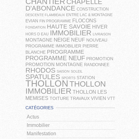
CHANTIER
CHAPELLE
D'ABONDANCE
CONSTRUCTION
ENTRE LAC & MONTAGNE
DESCENTE FLAMBEAUX
FLOCONS
EVIAN
FIN PROGRAMME
HAUTE SAVOIE
HIVER
FONDATION
IMMOBILIER
HORS D EAU
LIVRAISON
NEIGE
NEUF
MONTAGNE
NOUVEAU
PROGRAMME IMMOBILIER
PIERRE
PROGRAMME
BLANCHE
PROGRAMME NEUF
PROMOTION
PROMOTION MONTAGNE
RANDONNEE
RHODOS
SAISON
SOLEIL
SPATULES
STATION
SPORTS
THOLLON
THOLLON
IMMOBILIER
THOLLON LES
MEMISES
VIVIEN
TOITURE
TRAVAUX
VTT
CATÉGORIES
Actus
Immobilier
Manifestation