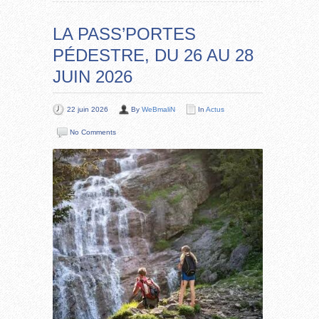
LA PASS’PORTES
PÉDESTRE, DU 26 AU 28
JUIN 2026
22 juin 2026
By
WeBmaliN
In
Actus
No Comments