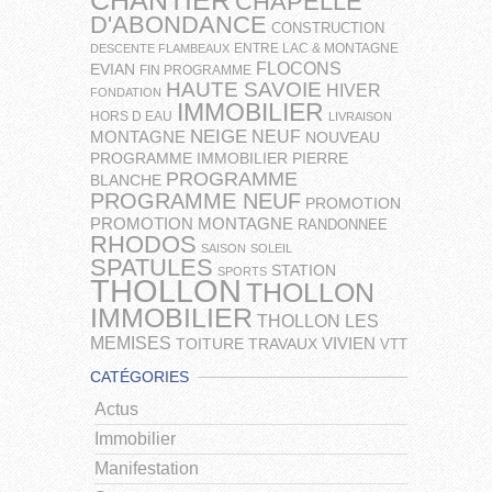
CHANTIER
CHAPELLE
D'ABONDANCE
CONSTRUCTION
ENTRE LAC & MONTAGNE
DESCENTE FLAMBEAUX
FLOCONS
EVIAN
FIN PROGRAMME
HAUTE SAVOIE
HIVER
FONDATION
IMMOBILIER
HORS D EAU
LIVRAISON
NEIGE
NEUF
MONTAGNE
NOUVEAU
PROGRAMME IMMOBILIER
PIERRE
PROGRAMME
BLANCHE
PROGRAMME NEUF
PROMOTION
PROMOTION MONTAGNE
RANDONNEE
RHODOS
SAISON
SOLEIL
SPATULES
STATION
SPORTS
THOLLON
THOLLON
IMMOBILIER
THOLLON LES
MEMISES
VIVIEN
TOITURE
TRAVAUX
VTT
CATÉGORIES
Actus
Immobilier
Manifestation