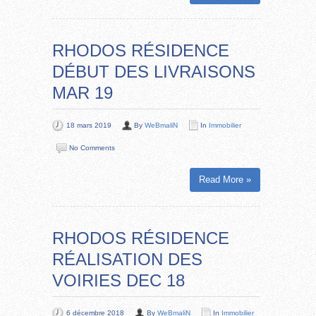
RHODOS RÉSIDENCE
DÉBUT DES LIVRAISONS
MAR 19
18 mars 2019
By
WeBmaliN
In
Immobilier
No Comments
Read More »
RHODOS RÉSIDENCE
RÉALISATION DES
VOIRIES DEC 18
6 décembre 2018
By
WeBmaliN
In
Immobilier