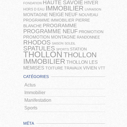
HAUTE SAVOIE
HIVER
FONDATION
IMMOBILIER
HORS D EAU
LIVRAISON
NEIGE
NEUF
MONTAGNE
NOUVEAU
PROGRAMME IMMOBILIER
PIERRE
PROGRAMME
BLANCHE
PROGRAMME NEUF
PROMOTION
PROMOTION MONTAGNE
RANDONNEE
RHODOS
SAISON
SOLEIL
SPATULES
STATION
SPORTS
THOLLON
THOLLON
IMMOBILIER
THOLLON LES
MEMISES
VIVIEN
TOITURE
TRAVAUX
VTT
CATÉGORIES
Actus
Immobilier
Manifestation
Sports
MÉTA