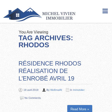
You Are Viewing
TAG ARCHIVES:
RHODOS
RÉSIDENCE RHODOS
RÉALISATION DE
L’ENROBÉ AVRIL 19
19 avril 2019
By
WeBmaliN
In
Immobilier
No Comments
Read More »