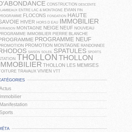
D'ABONDANCE
CONSTRUCTION
DESCENTE
EVIAN
ENTRE LAC & MONTAGNE
FIN
FLAMBEAUX
HAUTE
FLOCONS
PROGRAMME
FONDATION
IMMOBILIER
SAVOIE
HIVER
HORS D EAU
NEIGE
NEUF
MONTAGNE
NOUVEAU
LIVRAISON
PROGRAMME IMMOBILIER
PIERRE BLANCHE
PROGRAMME NEUF
PROGRAMME
PROMOTION MONTAGNE
PROMOTION
RANDONNEE
RHODOS
SPATULES
SAISON
SOLEIL
SPORTS
THOLLON
THOLLON
STATION
IMMOBILIER
THOLLON LES MEMISES
VIVIEN
TOITURE
TRAVAUX
VTT
CATÉGORIES
Actus
Immobilier
Manifestation
Sports
MÉTA