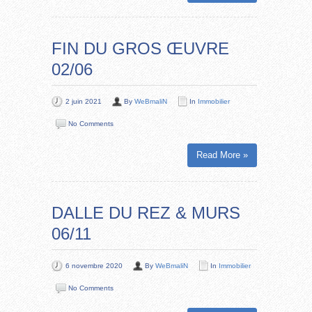
FIN DU GROS ŒUVRE
02/06
2 juin 2021
By
WeBmaliN
In
Immobilier
No Comments
Read More »
DALLE DU REZ & MURS
06/11
6 novembre 2020
By
WeBmaliN
In
Immobilier
No Comments