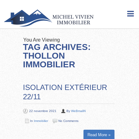
You Are Viewing
TAG ARCHIVES:
THOLLON
IMMOBILIER
ISOLATION EXTÉRIEUR
22/11
22 novembre 2021
By
WeBmaliN
In
Immobilier
No Comments
Read More »