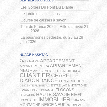
DERNIERS ARTICLES
Les Gorges Du Pont Du Diable
Le jardin des cinq sens
Course de caisses à savon
Tour de France 2026 – Ville d’arrivée 21
juillet 2026
La pass’portes pédestre, du 26 au 28
juin 2026
NUAGE HASHTAG
APPARTEMENT
74
ANIMATION
APPARTEMENT
APPARTEMENT 74
NEUF
AVANCEMENT
BERNEX
BELLICIME
CHANTIER
CHAPELLE
D'ABONDANCE
CONSTRUCTION
ENTRE LAC & MONTAGNE
DESCENTE FLAMBEAUX
FLOCONS
EVIAN
FIN PROGRAMME
HAUTE SAVOIE
HIVER
FONDATION
IMMOBILIER
HORS D EAU
LIVRAISON
NEIGE
NEUF
MONTAGNE
NOUVEAU