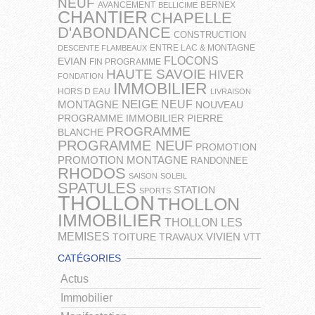
NEUF
AVANCEMENT
BERNEX
BELLICIME
CHANTIER
CHAPELLE
D'ABONDANCE
CONSTRUCTION
ENTRE LAC & MONTAGNE
DESCENTE FLAMBEAUX
FLOCONS
EVIAN
FIN PROGRAMME
HAUTE SAVOIE
HIVER
FONDATION
IMMOBILIER
HORS D EAU
LIVRAISON
NEIGE
NEUF
MONTAGNE
NOUVEAU
PROGRAMME IMMOBILIER
PIERRE
PROGRAMME
BLANCHE
PROGRAMME NEUF
PROMOTION
PROMOTION MONTAGNE
RANDONNEE
RHODOS
SAISON
SOLEIL
SPATULES
STATION
SPORTS
THOLLON
THOLLON
IMMOBILIER
THOLLON LES
MEMISES
VIVIEN
TOITURE
TRAVAUX
VTT
CATÉGORIES
Actus
Immobilier