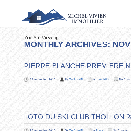
You Are Viewing
MONTHLY ARCHIVES: NOV
PIERRE BLANCHE PREMIERE NE
27 novembre 2015
By
WeBmaliN
In
Immobilier
No Com
LOTO DU SKI CLUB THOLLON 2
27 novembre 2015
By
WeBmaliN
In
Actus
No Comment