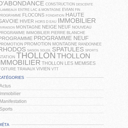
D'ABONDANCE
CONSTRUCTION
DESCENTE
EVIAN
ENTRE LAC & MONTAGNE
FIN
FLAMBEAUX
HAUTE
FLOCONS
PROGRAMME
FONDATION
IMMOBILIER
SAVOIE
HIVER
HORS D EAU
NEIGE
NEUF
MONTAGNE
NOUVEAU
LIVRAISON
PROGRAMME IMMOBILIER
PIERRE BLANCHE
PROGRAMME NEUF
PROGRAMME
PROMOTION MONTAGNE
PROMOTION
RANDONNEE
RHODOS
SPATULES
SAISON
SOLEIL
SPORTS
THOLLON
THOLLON
STATION
IMMOBILIER
THOLLON LES MEMISES
VIVIEN
TOITURE
TRAVAUX
VTT
CATÉGORIES
Actus
Immobilier
Manifestation
Sports
MÉTA