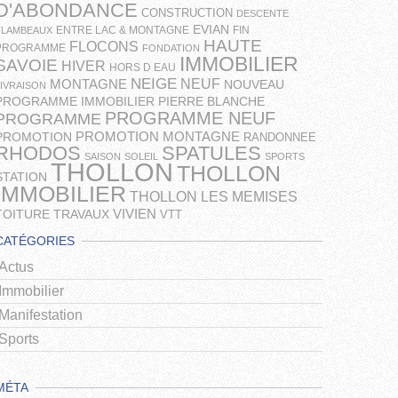
D'ABONDANCE
CONSTRUCTION
DESCENTE
EVIAN
ENTRE LAC & MONTAGNE
FIN
FLAMBEAUX
HAUTE
FLOCONS
PROGRAMME
FONDATION
IMMOBILIER
SAVOIE
HIVER
HORS D EAU
NEIGE
NEUF
MONTAGNE
NOUVEAU
LIVRAISON
PROGRAMME IMMOBILIER
PIERRE BLANCHE
PROGRAMME NEUF
PROGRAMME
PROMOTION MONTAGNE
PROMOTION
RANDONNEE
RHODOS
SPATULES
SAISON
SOLEIL
SPORTS
THOLLON
THOLLON
STATION
IMMOBILIER
THOLLON LES MEMISES
VIVIEN
TOITURE
TRAVAUX
VTT
CATÉGORIES
Actus
Immobilier
Manifestation
Sports
MÉTA