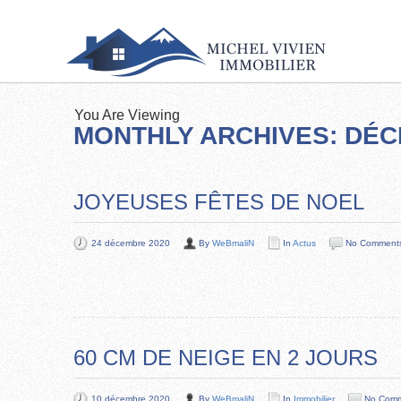
You Are Viewing
MONTHLY ARCHIVES: DÉC
JOYEUSES FÊTES DE NOEL
24 décembre 2020
By
WeBmaliN
In
Actus
No Comment
60 CM DE NEIGE EN 2 JOURS
10 décembre 2020
By
WeBmaliN
In
Immobilier
No Com