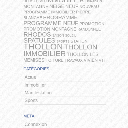
IMMOBILIER
HORS D EAU
LIVRAISON
NEIGE
NEUF
MONTAGNE
NOUVEAU
PROGRAMME IMMOBILIER
PIERRE
PROGRAMME
BLANCHE
PROGRAMME NEUF
PROMOTION
PROMOTION MONTAGNE
RANDONNEE
RHODOS
SAISON
SOLEIL
SPATULES
STATION
SPORTS
THOLLON
THOLLON
IMMOBILIER
THOLLON LES
MEMISES
VIVIEN
TOITURE
TRAVAUX
VTT
CATÉGORIES
Actus
Immobilier
Manifestation
Sports
MÉTA
Connexion