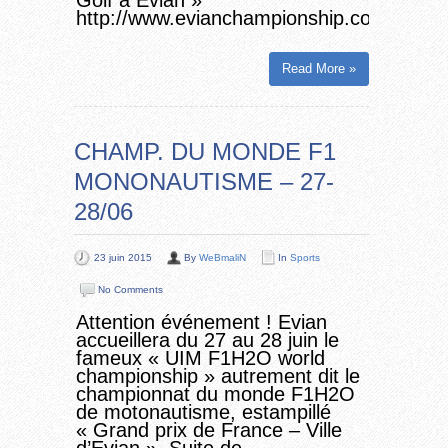
Golf à Evian »
http://www.evianchampionship.com/fr/
Read More »
CHAMP. DU MONDE F1
MONONAUTISME – 27-
28/06
23 juin 2015
By
WeBmaliN
In
Sports
No Comments
Attention événement ! Evian
accueillera du 27 au 28 juin le
fameux « UIM F1H2O world
championship » autrement dit le
championnat du monde F1H2O
de motonautisme, estampillé
« Grand prix de France – Ville