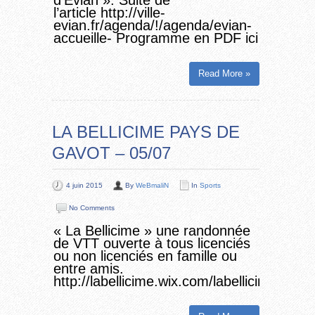
d’Evian ». Suite de
l’article http://ville-
evian.fr/agenda/!/agenda/evian-
accueille- Programme en PDF ici
Read More »
LA BELLICIME PAYS DE
GAVOT – 05/07
4 juin 2015
By
WeBmaliN
In
Sports
No Comments
« La Bellicime » une randonnée
de VTT ouverte à tous licenciés
ou non licenciés en famille ou
entre amis.
http://labellicime.wix.com/labellicime