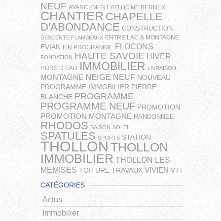
NEUF
AVANCEMENT
BERNEX
BELLICIME
CHANTIER
CHAPELLE
D'ABONDANCE
CONSTRUCTION
ENTRE LAC & MONTAGNE
DESCENTE FLAMBEAUX
FLOCONS
EVIAN
FIN PROGRAMME
HAUTE SAVOIE
HIVER
FONDATION
IMMOBILIER
HORS D EAU
LIVRAISON
NEIGE
NEUF
MONTAGNE
NOUVEAU
PROGRAMME IMMOBILIER
PIERRE
PROGRAMME
BLANCHE
PROGRAMME NEUF
PROMOTION
PROMOTION MONTAGNE
RANDONNEE
RHODOS
SAISON
SOLEIL
SPATULES
STATION
SPORTS
THOLLON
THOLLON
IMMOBILIER
THOLLON LES
MEMISES
VIVIEN
TOITURE
TRAVAUX
VTT
CATÉGORIES
Actus
Immobilier