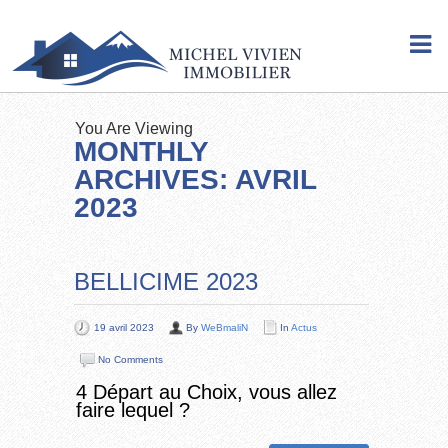
You Are Viewing
MONTHLY
ARCHIVES: AVRIL
2023
BELLICIME 2023
19 avril 2023
By
WeBmaliN
In
Actus
No Comments
4 Départ au Choix, vous allez
faire lequel ?