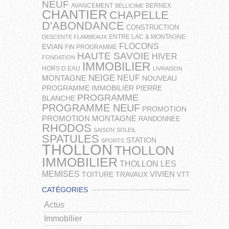
NEUF
AVANCEMENT
BERNEX
BELLICIME
CHANTIER
CHAPELLE
D'ABONDANCE
CONSTRUCTION
ENTRE LAC & MONTAGNE
DESCENTE FLAMBEAUX
FLOCONS
EVIAN
FIN PROGRAMME
HAUTE SAVOIE
HIVER
FONDATION
IMMOBILIER
HORS D EAU
LIVRAISON
NEIGE
NEUF
MONTAGNE
NOUVEAU
PROGRAMME IMMOBILIER
PIERRE
PROGRAMME
BLANCHE
PROGRAMME NEUF
PROMOTION
PROMOTION MONTAGNE
RANDONNEE
RHODOS
SAISON
SOLEIL
SPATULES
STATION
SPORTS
THOLLON
THOLLON
IMMOBILIER
THOLLON LES
MEMISES
VIVIEN
TOITURE
TRAVAUX
VTT
CATÉGORIES
Actus
Immobilier