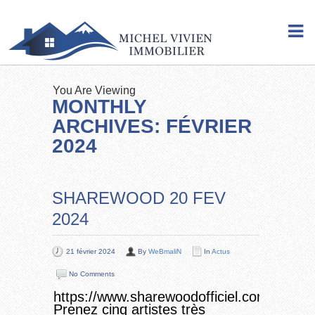
You Are Viewing
MONTHLY
ARCHIVES: FÉVRIER
2024
SHAREWOOD 20 FEV
2024
21 février 2024
By
WeBmaliN
In
Actus
No Comments
https://www.sharewoodofficiel.com/
Prenez cinq artistes très