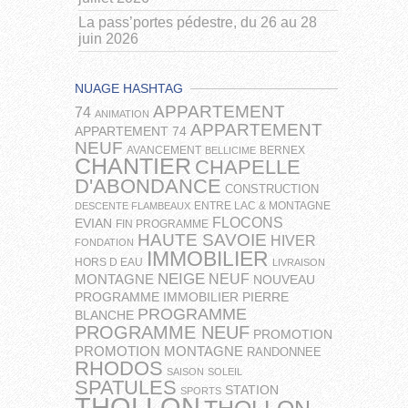
La pass’portes pédestre, du 26 au 28
juin 2026
NUAGE HASHTAG
APPARTEMENT
74
ANIMATION
APPARTEMENT
APPARTEMENT 74
NEUF
AVANCEMENT
BERNEX
BELLICIME
CHANTIER
CHAPELLE
D'ABONDANCE
CONSTRUCTION
ENTRE LAC & MONTAGNE
DESCENTE FLAMBEAUX
FLOCONS
EVIAN
FIN PROGRAMME
HAUTE SAVOIE
HIVER
FONDATION
IMMOBILIER
HORS D EAU
LIVRAISON
NEIGE
NEUF
MONTAGNE
NOUVEAU
PROGRAMME IMMOBILIER
PIERRE
PROGRAMME
BLANCHE
PROGRAMME NEUF
PROMOTION
PROMOTION MONTAGNE
RANDONNEE
RHODOS
SAISON
SOLEIL
SPATULES
STATION
SPORTS
THOLLON