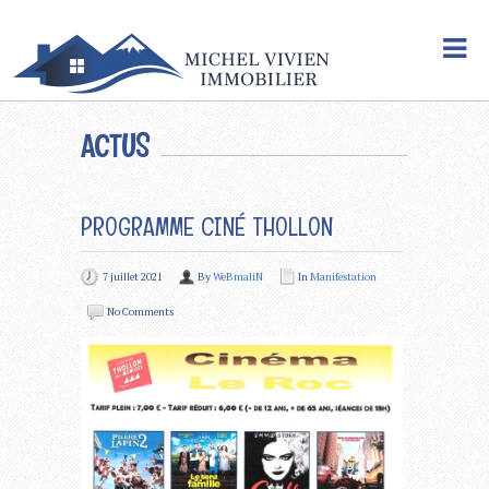
ACTUS
PROGRAMME CINÉ THOLLON
7 juillet 2021
By
WeBmaliN
In
Manifestation
No Comments